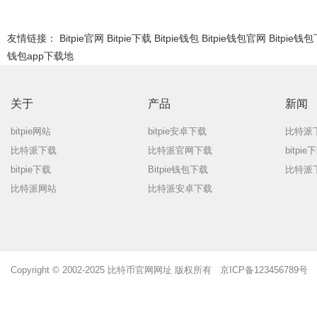
友情链接：
Bitpie官网
Bitpie下载
Bitpie钱包
Bitpie钱包官网
Bitpie钱
钱包app下载地
关于
产品
新闻
bitpie网站
bitpie安卓下载
比特派
比特派下载
比特派官网下载
bitpi
bitpie下载
Bitpie钱包下载
比特派
比特派网站
比特派安卓下载
Copyright © 2002-2025 比特币官网网址 版权所有 京ICP备123456789号