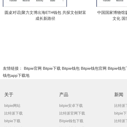
圆桌对话|聚力文博出海ETH钱包 共探文创财富
中国国家博物馆
成长新路径
文化 
友情链接：
Bitpie官网
Bitpie下载
Bitpie钱包
Bitpie钱包官网
Bitpie钱
钱包app下载地
关于
产品
新闻
bitpie网站
bitpie安卓下载
比特派
比特派下载
比特派官网下载
bitpi
bitpie下载
Bitpie钱包下载
比特派