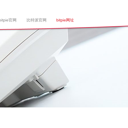
bitpie官网
比特派官网
bitpie网址